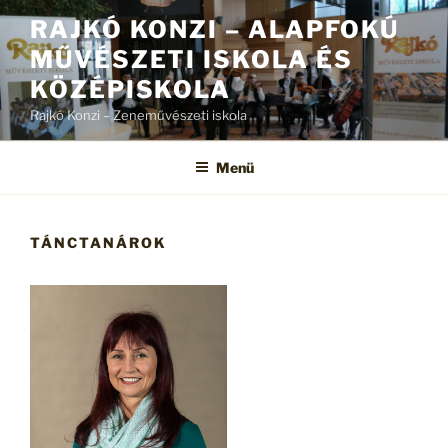
Tartalomhoz
RAJKÓ KONZI – ALAPFOKÚ
MŰVÉSZETI ISKOLA ÉS
KÖZÉPISKOLA
Rajkó Konzi – Zeneművészeti iskola
Menü
TÁNCTANÁROK