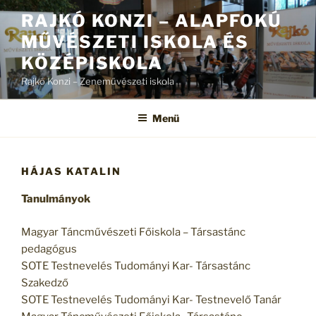
Tartalomhoz
RAJKÓ KONZI – ALAPFOKÚ
MŰVÉSZETI ISKOLA ÉS
KÖZÉPISKOLA
Rajkó Konzi – Zeneművészeti iskola
Menü
HÁJAS KATALIN
Tanulmányok
Magyar Táncművészeti Főiskola – Társastánc
pedagógus
SOTE Testnevelés Tudományi Kar- Társastánc
Szakedző
SOTE Testnevelés Tudományi Kar- Testnevelő Tanár