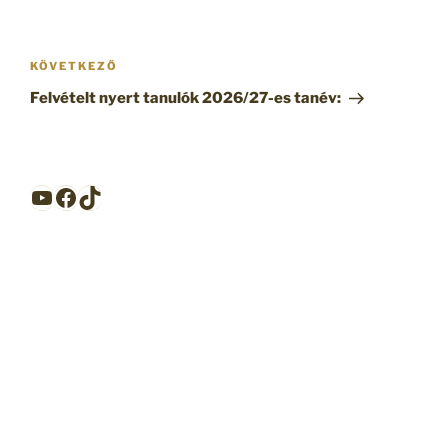
Bejegyzés
navigáció
Következő
KÖVETKEZŐ
bejegyzés
Felvételt nyert tanulók 2026/27-es tanév:
YouTube
Facebook
TikTok