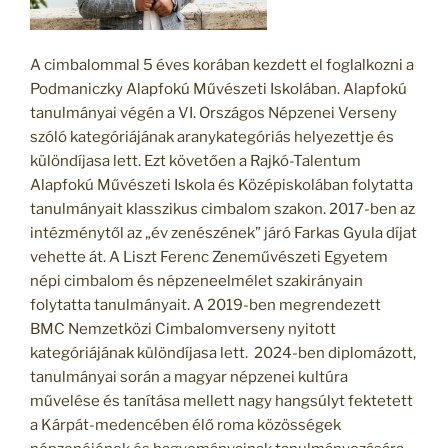
A cimbalommal 5 éves korában kezdett el foglalkozni a
Podmaniczky Alapfokú Művészeti Iskolában. Alapfokú
tanulmányai végén a VI. Országos Népzenei Verseny
szóló kategóriájának aranykategóriás helyezettje és
különdíjasa lett. Ezt követően a Rajkó-Talentum
Alapfokú Művészeti Iskola és Középiskolában folytatta
tanulmányait klasszikus cimbalom szakon. 2017-ben az
intézménytől az „év zenészének” járó Farkas Gyula díjat
vehette át. A Liszt Ferenc Zeneművészeti Egyetem
népi cimbalom és népzeneelmélet szakirányain
folytatta tanulmányait. A 2019-ben megrendezett
BMC Nemzetközi Cimbalomverseny nyitott
kategóriájának különdíjasa lett. 2024-ben diplomázott,
tanulmányai során a magyar népzenei kultúra
művelése és tanítása mellett nagy hangsúlyt fektetett
a Kárpát-medencében élő roma közösségek