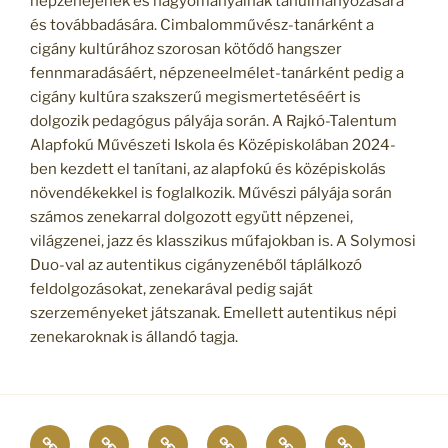
népzenéjének és hagyományainak tanulmányozására
és továbbadására. Cimbalomművész-tanárként a
cigány kultúrához szorosan kötődő hangszer
fennmaradásáért, népzeneelmélet-tanárként pedig a
cigány kultúra szakszerű megismertetéséért is
dolgozik pedagógus pályája során. A Rajkó-Talentum
Alapfokú Művészeti Iskola és Középiskolában 2024-
ben kezdett el tanítani, az alapfokú és középiskolás
növendékekkel is foglalkozik. Művészi pályája során
számos zenekarral dolgozott együtt népzenei,
világzenei, jazz és klasszikus műfajokban is. A Solymosi
Duo-val az autentikus cigányzenéből táplálkozó
feldolgozásokat, zenekarával pedig saját
szerzeményeket játszanak. Emellett autentikus népi
zenekaroknak is állandó tagja.
ERASMUS
TANSZAKOK
TANÁRAINK
Jelentkezés
HÍREINK
ALAPÍTVÁNY